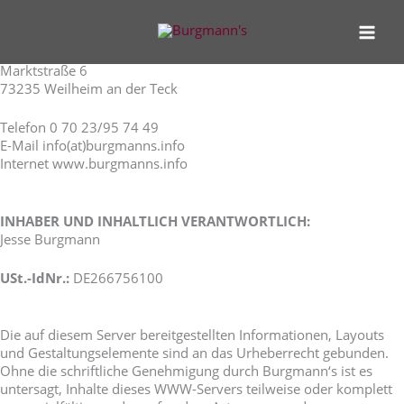
Zum
Inhalt
Impressum
springen
Burgmann’s
Marktstraße 6
73235 Weilheim an der Teck
Telefon 0 70 23/95 74 49
E-Mail info(at)burgmanns.info
Internet www.burgmanns.info
INHABER UND INHALTLICH VERANTWORTLICH:
Jesse Burgmann
USt.-IdNr.:
DE266756100
Die auf diesem Server bereitgestellten Informationen, Layouts
und Gestaltungselemente sind an das Urheberrecht gebunden.
Ohne die schriftliche Genehmigung durch Burgmann‘s ist es
untersagt, Inhalte dieses WWW-Servers teilweise oder komplett