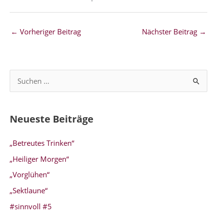
←
Vorheriger Beitrag
Nächster Beitrag
→
S
u
c
Neueste Beiträge
h
e
„Betreutes Trinken“
n
„Heiliger Morgen“
n
„Vorglühen“
a
„Sektlaune“
c
#sinnvoll #5
h