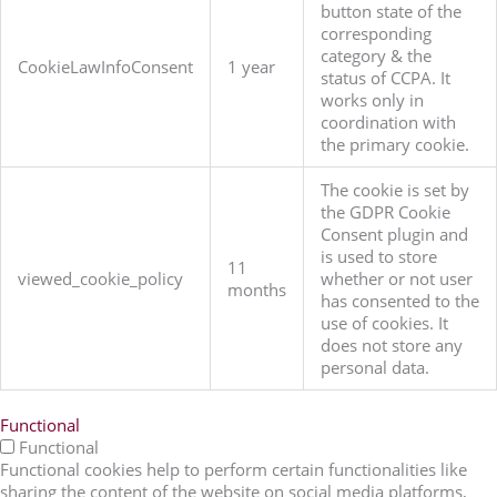
button state of the
corresponding
category & the
CookieLawInfoConsent
1 year
status of CCPA. It
works only in
coordination with
the primary cookie.
The cookie is set by
the GDPR Cookie
Consent plugin and
is used to store
11
viewed_cookie_policy
whether or not user
months
has consented to the
use of cookies. It
does not store any
personal data.
Functional
Functional
Functional cookies help to perform certain functionalities like
sharing the content of the website on social media platforms,